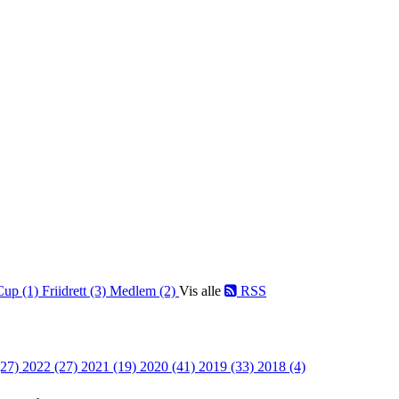
Cup (1)
Friidrett (3)
Medlem (2)
Vis alle
RSS
(27)
2022 (27)
2021 (19)
2020 (41)
2019 (33)
2018 (4)