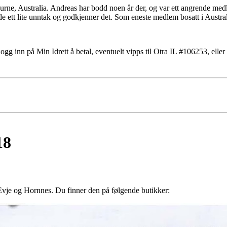
urne, Australia. Andreas har bodd noen år der, og var ett angrende med
rde ett lite unntak og godkjenner det. Som eneste medlem bosatt i Austral
ogg inn på Min Idrett å betal, eventuelt vipps til Otra IL #106253, elle
18
 Evje og Hornnes. Du finner den på følgende butikker: