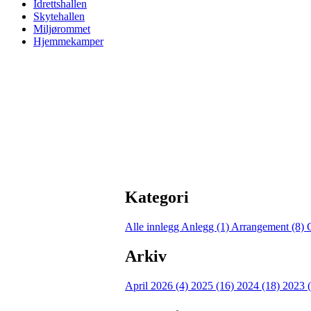
Idrettshallen
Skytehallen
Miljørommet
Hjemmekamper
Kategori
Alle innlegg
Anlegg (1)
Arrangement (8)
Arkiv
April 2026 (4)
2025 (16)
2024 (18)
2023 