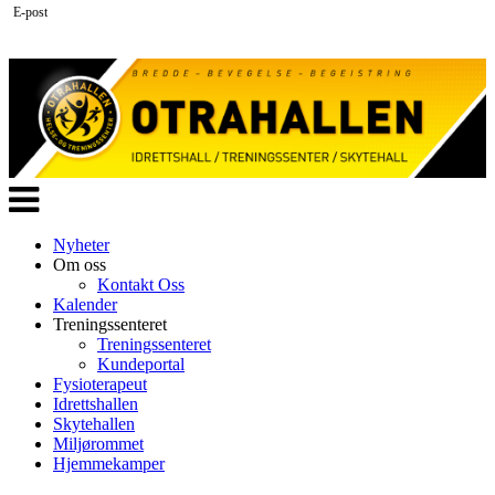
E-post
Veksle
navigasjon
Nyheter
Om oss
Kontakt Oss
Kalender
Treningssenteret
Treningssenteret
Kundeportal
Fysioterapeut
Idrettshallen
Skytehallen
Miljørommet
Hjemmekamper