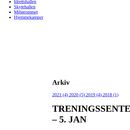
Idrettshallen
Skytehallen
Miljørommet
Hjemmekamper
Arkiv
2021 (4)
2020 (5)
2019 (4)
2018 (1)
TRENINGSSENTER
– 5. JAN