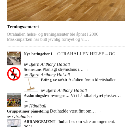
Treningssenteret
Otrahallen helse- og treningssenter ble åpnet i 2006.
Maskinparken har blitt jevnlig fornyet og vi…
OTRAHALLEN HELSE – OG…
Nye betingelser i…
→
av
Bjørn Anthony Halsall
Planlagt strømstans i…
→
Stømstans
av
Bjørn Anthony Halsall
Asfalten foran idrettshallen…
Feiing av asfalt
→
av
Bjørn Anthony Halsall
Vi i håndballstyret ønsker…
Avslutningsfest sesongen…
→
av
Håndball
Det hadde vært fint om…
→
Gruppetimer påmelding
av
Otrahallen
Les om våre arrangement.
ARRANGEMENT | India
2021…
→