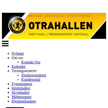
Veksle
navigasjon
Nyheter
Om oss
Kontakt Oss
Kalender
Treningssenteret
Treningssenteret
Kundeportal
Fysioterapeut
Idrettshallen
Skytehallen
Miljørommet
Hjemmekamper