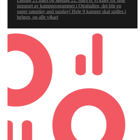
Lørdag 21.mars og søndag 22. mars er vi klare for siste
innspurt av kampprogrammet i Otrahallen, det blir en
super saturday and sunday! Hele 9 kamper skal spilles i
helgen, og alle v&ari