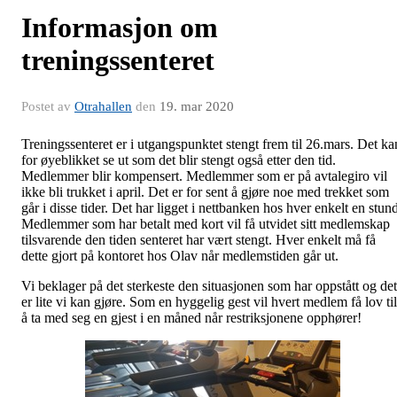
Informasjon om
treningssenteret
Postet av
Otrahallen
den
19. mar 2020
Treningssenteret er i utgangspunktet stengt frem til 26.mars. Det ka
for øyeblikket se ut som det blir stengt også etter den tid.
Medlemmer blir kompensert. Medlemmer som er på avtalegiro vil
ikke bli trukket i april. Det er for sent å gjøre noe med trekket som
går i disse tider. Det har ligget i nettbanken hos hver enkelt en stun
Medlemmer som har betalt med kort vil få utvidet sitt medlemskap
tilsvarende den tiden senteret har vært stengt. Hver enkelt må få
dette gjort på kontoret hos Olav når medlemstiden går ut.
Vi beklager på det sterkeste den situasjonen som har oppstått og det
er lite vi kan gjøre. Som en hyggelig gest vil hvert medlem få lov til
å ta med seg en gjest i en måned når restriksjonene opphører!