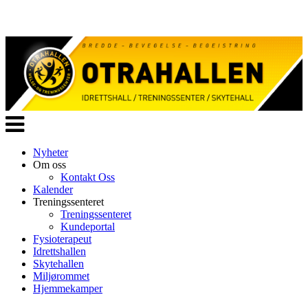
Veksle
navigasjon
Nyheter
Om oss
Kontakt Oss
Kalender
Treningssenteret
Treningssenteret
Kundeportal
Fysioterapeut
Idrettshallen
Skytehallen
Miljørommet
Hjemmekamper