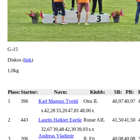
G-15
Diskos (
link
)
1,0kg
Plass:
Startnr:
Navn:
Klubb:
SB:
PB:
1
396
Karl Magnus Tveitå
Otra IL
40,97
40,97
x
42,28
33,20
47,81
48,06
x
2
443
Laurits Halkier Egelie
Runar AIL
41,50
41,50
32,67
39,48
42,39
39,93
x
x
Andreas Vladimir
3
206
IL Fri
40,08
40,08