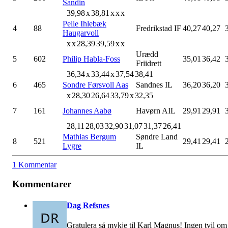
Sandin
39,98
x
38,81
x
x
x
Pelle Ihlebæk
4
88
Fredrikstad IF
40,27
40,27
Haugarvoll
x
x
28,39
39,59
x
x
Urædd
5
602
Philip Habla-Foss
35,01
36,42
Friidrett
36,34
x
33,44
x
37,54
38,41
6
465
Sondre Førsvoll Aas
Sandnes IL
36,20
36,20
x
28,30
26,64
33,79
x
32,35
7
161
Johannes Aabø
Havørn AIL
29,91
29,91
28,11
28,03
32,90
31,07
31,37
26,41
Mathias Bergum
Søndre Land
8
521
29,41
29,41
Lygre
IL
1 Kommentar
Kommentarer
Dag Refsnes
Gratulera så mykje til Karl Magnus! Ingen tvil om