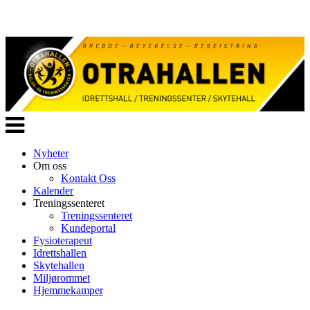
Veksle
navigasjon
Nyheter
Om oss
Kontakt Oss
Kalender
Treningssenteret
Treningssenteret
Kundeportal
Fysioterapeut
Idrettshallen
Skytehallen
Miljørommet
Hjemmekamper