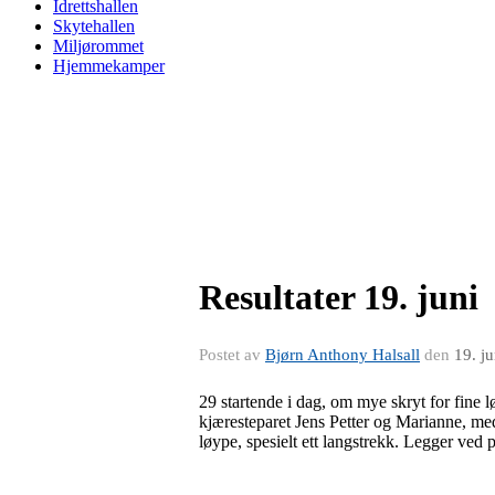
Idrettshallen
Skytehallen
Miljørommet
Hjemmekamper
Resultater 19. juni
Postet av
Bjørn Anthony Halsall
den
19. j
29 startende i dag, om mye skryt for fine 
kjæresteparet Jens Petter og Marianne, med
løype, spesielt ett langstrekk. Legger ved