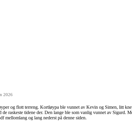
un 2026
løyper og flott terreng. Kortløypa ble vunnet av Kevin og Simen, litt k
 de raskeste tidene der. Den lange ble som vanlig vunnet av Sigurd. Me
 pdf mellomlang og lang nederst på denne siden.