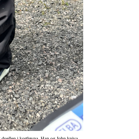
t duellen i kortløypa, Han og John kniva