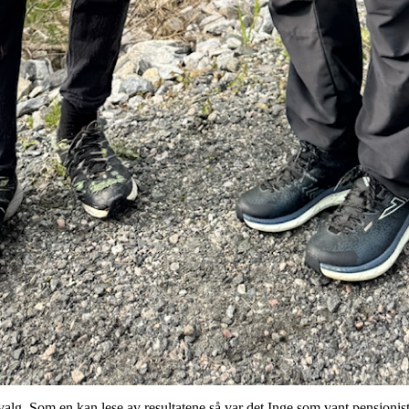
valg. Som en kan lese av resultatene så var det Inge som vant pensjonis