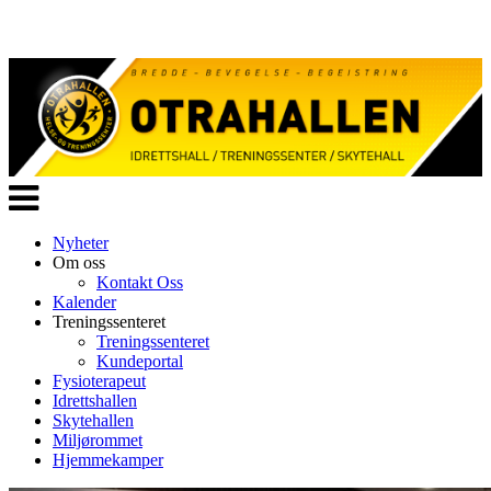
Veksle
navigasjon
Nyheter
Om oss
Kontakt Oss
Kalender
Treningssenteret
Treningssenteret
Kundeportal
Fysioterapeut
Idrettshallen
Skytehallen
Miljørommet
Hjemmekamper