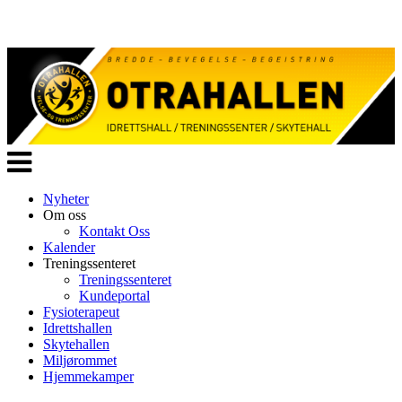
Veksle
navigasjon
Nyheter
Om oss
Kontakt Oss
Kalender
Treningssenteret
Treningssenteret
Kundeportal
Fysioterapeut
Idrettshallen
Skytehallen
Miljørommet
Hjemmekamper