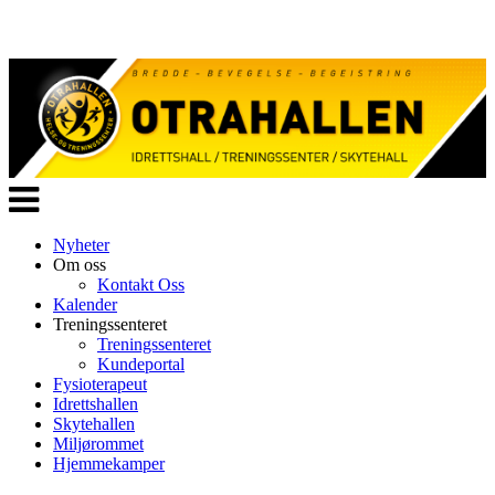
Veksle
navigasjon
Nyheter
Om oss
Kontakt Oss
Kalender
Treningssenteret
Treningssenteret
Kundeportal
Fysioterapeut
Idrettshallen
Skytehallen
Miljørommet
Hjemmekamper