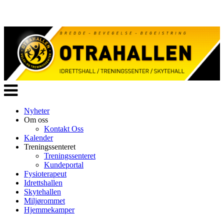
Veksle
navigasjon
Nyheter
Om oss
Kontakt Oss
Kalender
Treningssenteret
Treningssenteret
Kundeportal
Fysioterapeut
Idrettshallen
Skytehallen
Miljørommet
Hjemmekamper