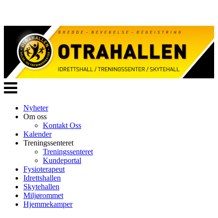
Veksle
navigasjon
Nyheter
Om oss
Kontakt Oss
Kalender
Treningssenteret
Treningssenteret
Kundeportal
Fysioterapeut
Idrettshallen
Skytehallen
Miljørommet
Hjemmekamper