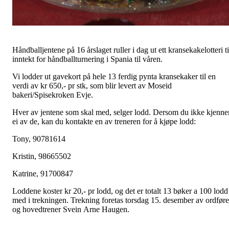
Håndballjentene på 16 årslaget ruller i dag ut ett kransekakelotteri ti
inntekt for håndballturnering i Spania til våren.
Vi lodder ut gavekort på hele 13 ferdig pynta kransekaker til en
verdi av kr 650,- pr stk, som blir levert av Moseid
bakeri/Spisekroken Evje.
Hver av jentene som skal med, selger lodd. Dersom du ikke kjenne
ei av de, kan du kontakte en av treneren for å kjøpe lodd:
Tony, 90781614
Kristin, 98665502
Katrine, 91700847
Loddene koster kr 20,- pr lodd, og det er totalt 13 bøker a 100 lodd
med i trekningen. Trekning foretas torsdag 15. desember av ordføre
og hovedtrener Svein Arne Haugen.