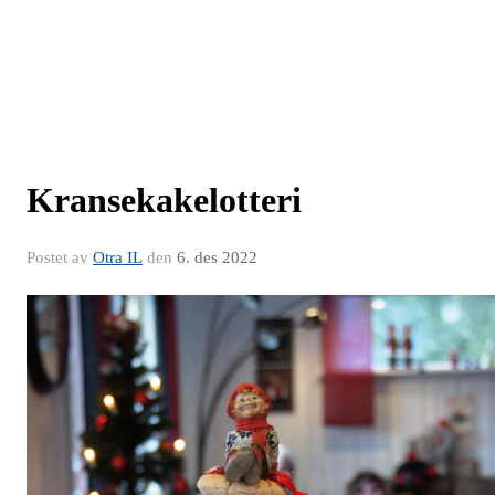
Kransekakelotteri
Postet av
Otra IL
den
6. des 2022