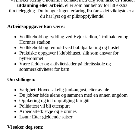
utdanning eller arbeid
, eller som har behov for litt ekstra
tilrettelegging. Du trenger ingen erfaring fra før – det viktigste er a
du har lyst og er pliktoppfyllende!
Arbeidsoppgaver kan være:
Vedlikehold og rydding ved Evje stadion, Trollbakken og
Hornnes stadion
Vedlikehold og renhold ved bobilparkering og hostel
Praktiske oppgaver i klubbhuset, slik som ansvar for
bytterommet
Være fadder og aktivitetsleder på idrettsskole og
sommeraktiviteter for barn
Om stillingen:
Varighet: Hovedsakelig juni-august, etter avtale
Du jobber både alene og sammen med en annen ungdom
Opplæring og tett oppfølging blir gitt
Politiattest vil bli etterspurt
Arbeidssted: Evje og Hornnes
Lønn: Etter gjeldende satser
Vi søker deg som: