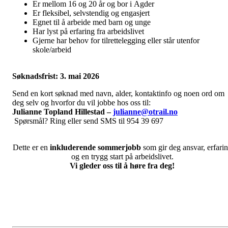
Er mellom 16 og 20 år og bor i Agder
Er fleksibel, selvstendig og engasjert
Egnet til å arbeide med barn og unge
Har lyst på erfaring fra arbeidslivet
Gjerne har behov for tilrettelegging eller står utenfor
skole/arbeid
Søknadsfrist: 3. mai 2026
Send en kort søknad med navn, alder, kontaktinfo og noen ord om
deg selv og hvorfor du vil jobbe hos oss til:
Julianne Topland Hillestad –
julianne@otrail.no
Spørsmål? Ring eller send SMS til 954 39 697
Dette er en
inkluderende sommerjobb
som gir deg ansvar, erfari
og en trygg start på arbeidslivet.
Vi gleder oss til å høre fra deg!