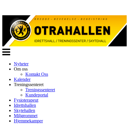
Veksle
navigasjon
Nyheter
Om oss
Kontakt Oss
Kalender
Treningssenteret
Treningssenteret
Kundeportal
Fysioterapeut
Idrettshallen
Skytehallen
Miljørommet
Hjemmekamper