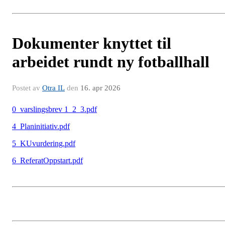
Dokumenter knyttet til
arbeidet rundt ny fotballhall
Postet av
Otra IL
den
16. apr 2026
0_varslingsbrev 1_2_3.pdf
4_Planinitiativ.pdf
5_KUvurdering.pdf
6_ReferatOppstart.pdf