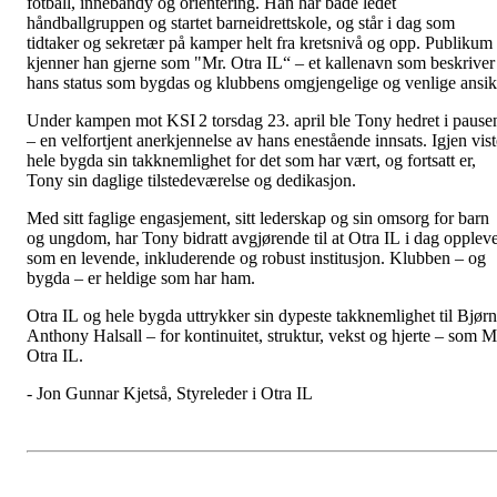
fotball, innebandy og orientering. Han har både ledet
håndballgruppen og startet barneidrettskole, og står i dag som
tidtaker og sekretær på kamper helt fra kretsnivå og opp. Publikum
kjenner han gjerne som "Mr. Otra IL“ – et kallenavn som beskriver
hans status som bygdas og klubbens omgjengelige og venlige ansik
Under kampen mot KSI 2 torsdag 23. april ble Tony hedret i pause
– en velfortjent anerkjennelse av hans enestående innsats. Igjen vist
hele bygda sin takknemlighet for det som har vært, og fortsatt er,
Tony sin daglige tilstedeværelse og dedikasjon.
Med sitt faglige engasjement, sitt lederskap og sin omsorg for barn
og ungdom, har Tony bidratt avgjørende til at Otra IL i dag opplev
som en levende, inkluderende og robust institusjon. Klubben – og
bygda – er heldige som har ham.
Otra IL og hele bygda uttrykker sin dypeste takknemlighet til Bjørn
Anthony Halsall – for kontinuitet, struktur, vekst og hjerte – som M
Otra IL.
- Jon Gunnar Kjetså, Styreleder i Otra IL