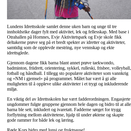
Lundens Idrettsskole samlet denne uken barn og unge til tre
innholdsrike dager fylt med aktivitet, lek og fellesskap. Med base i
Otrahallen på Hornnes, Evje Aktivitetspark og Evje skole fikk
deltakerne prøve seg på et bredt spekter av idretter og aktiviteter,
samtidig som de opplevde mestring, nye vennskap og ekte
idrettsglede.
Gjennom dagene fikk barna blant annet prøve taekwondo,
badminton, friidrett, orientering, sykkel, rulleski, frisbee, volleyball,
fotball og håndball. I tillegg sto populære aktiviteter som vannkrig
og «NM i gjemsel» på programmet. Målet har vært å gi alle
muligheten til å oppleve ulike aktiviteter i et trygt og inkluderende
miljø.
En viktig del av Idrettsskolen har vært fadderordningen. Engasjerte
ungdommer fulgte gruppene gjennom hele dagen og bidro til at alle
barna ble sett, inkludert og ivaretatt. Fadderne sørget for trygg
forflytning mellom aktivitetene, hjalp til under øktene og skapte
gode rammer for både lek og læring.
Røde Kors bidro med lunsj og fruktpause!