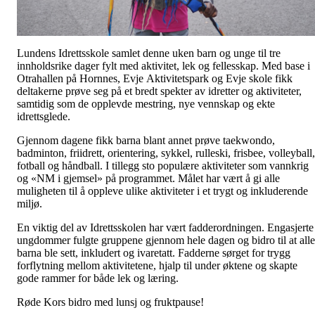
Lundens Idrettsskole samlet denne uken barn og unge til tre
innholdsrike dager fylt med aktivitet, lek og fellesskap. Med base i
Otrahallen på Hornnes, Evje Aktivitetspark og Evje skole fikk
deltakerne prøve seg på et bredt spekter av idretter og aktiviteter,
samtidig som de opplevde mestring, nye vennskap og ekte
idrettsglede.
Gjennom dagene fikk barna blant annet prøve taekwondo,
badminton, friidrett, orientering, sykkel, rulleski, frisbee, volleyball,
fotball og håndball. I tillegg sto populære aktiviteter som vannkrig
og «NM i gjemsel» på programmet. Målet har vært å gi alle
muligheten til å oppleve ulike aktiviteter i et trygt og inkluderende
miljø.
En viktig del av Idrettsskolen har vært fadderordningen. Engasjerte
ungdommer fulgte gruppene gjennom hele dagen og bidro til at alle
barna ble sett, inkludert og ivaretatt. Fadderne sørget for trygg
forflytning mellom aktivitetene, hjalp til under øktene og skapte
gode rammer for både lek og læring.
Røde Kors bidro med lunsj og fruktpause!