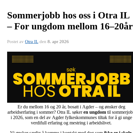
Sommerjobb hos oss i Otra IL
– For ungdom mellom 16–20år
Postet av
Otra IL
den
8. apr 2026
Er du mellom 16 og 20 år, bosatt i Agder – og ønsker deg
arbeidserfaring i sommer? Otra IL søker
en ungdom
til sommerjo
i 2026, som en del av Agder fylkeskommunes tiltak for å gi unge
verdifull erfaring og mestring i arbeidslivet.
Vi ønsker særlig å komme i kontakt med deg som
ikke er i skole,