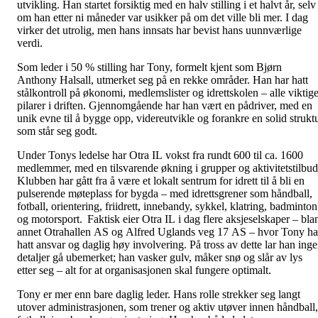
utvikling. Han startet forsiktig med en halv stilling i et halvt år, selv
om han etter ni måneder var usikker på om det ville bli mer. I dag
virker det utrolig, men hans innsats har bevist hans uunnværlige
verdi.
Som leder i 50 % stilling har Tony, formelt kjent som Bjørn
Anthony Halsall, utmerket seg på en rekke områder. Han har hatt
stålkontroll på økonomi, medlemslister og idrettskolen – alle viktig
pilarer i driften. Gjennomgående har han vært en pådriver, med en
unik evne til å bygge opp, videreutvikle og forankre en solid strukt
som står seg godt.
Under Tonys ledelse har Otra IL vokst fra rundt 600 til ca. 1600
medlemmer, med en tilsvarende økning i grupper og aktivitetstilbud
Klubben har gått fra å være et lokalt sentrum for idrett til å bli en
pulserende møteplass for bygda – med idrettsgrener som håndball,
fotball, orientering, friidrett, innebandy, sykkel, klatring, badminton
og motorsport. Faktisk eier Otra IL i dag flere aksjeselskaper – bla
annet Otrahallen AS og Alfred Uglands veg 17 AS – hvor Tony ha
hatt ansvar og daglig høy involvering. På tross av dette lar han ing
detaljer gå ubemerket; han vasker gulv, måker snø og slår av lys
etter seg – alt for at organisasjonen skal fungere optimalt.
Tony er mer enn bare daglig leder. Hans rolle strekker seg langt
utover administrasjonen, som trener og aktiv utøver innen håndball,