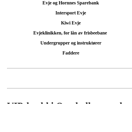
Evje og Hornnes Sparebank
Intersport Evje
Kiwi Evje
Evjeklinikken, for lån av frisbeebane
Undergrupper og instruktører
Faddere
VIP-kveld i Otrahallen, med
våre samarbeidspartnere!