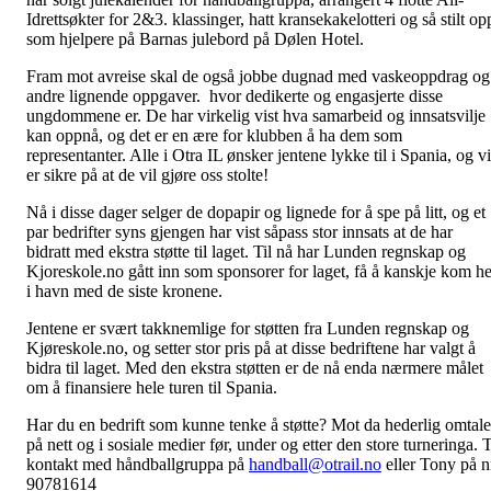
Idrettsøkter for 2&3. klassinger, hatt kransekakelotteri og så stilt op
som hjelpere på Barnas julebord på Dølen Hotel.
Fram mot avreise skal de også jobbe dugnad med vaskeoppdrag og
andre lignende oppgaver. hvor dedikerte og engasjerte disse
ungdommene er. De har virkelig vist hva samarbeid og innsatsvilje
kan oppnå, og det er en ære for klubben å ha dem som
representanter. Alle i Otra IL ønsker jentene lykke til i Spania, og vi
er sikre på at de vil gjøre oss stolte!
Nå i disse dager selger de dopapir og lignede for å spe på litt, og et
par bedrifter syns gjengen har vist såpass stor innsats at de har
bidratt med ekstra støtte til laget. Til nå har Lunden regnskap og
Kjoreskole.no gått inn som sponsorer for laget, få å kanskje kom he
i havn med de siste kronene.
Jentene er svært takknemlige for støtten fra Lunden regnskap og
Kjøreskole.no, og setter stor pris på at disse bedriftene har valgt å
bidra til laget. Med den ekstra støtten er de nå enda nærmere målet
om å finansiere hele turen til Spania.
Har du en bedrift som kunne tenke å støtte? Mot da hederlig omtale
på nett og i sosiale medier før, under og etter den store turneringa. 
kontakt med håndballgruppa på
handball@otrail.no
eller Tony på n
90781614