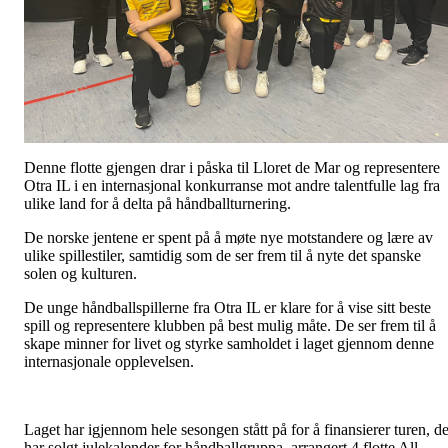
Denne flotte gjengen drar i påska til Lloret de Mar og representere
Otra IL i en internasjonal konkurranse mot andre talentfulle lag fra
ulike land for å delta på håndballturnering.
De norske jentene er spent på å møte nye motstandere og lære av
ulike spillestiler, samtidig som de ser frem til å nyte det spanske
solen og kulturen.
De unge håndballspillerne fra Otra IL er klare for å vise sitt beste
spill og representere klubben på best mulig måte. De ser frem til å
skape minner for livet og styrke samholdet i laget gjennom denne
internasjonale opplevelsen.
Laget har igjennom hele sesongen stått på for å finansierer turen, d
har solgt julekalender for håndballgruppa, arrangert 4 flotte All-