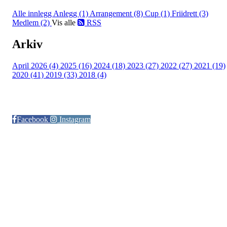
Alle innlegg
Anlegg (1)
Arrangement (8)
Cup (1)
Friidrett (3)
Medlem (2)
Vis alle
RSS
Arkiv
April 2026 (4)
2025 (16)
2024 (18)
2023 (27)
2022 (27)
2021 (19)
2020 (41)
2019 (33)
2018 (4)
Følg oss på:
Facebook
Instagram
© Otra IL