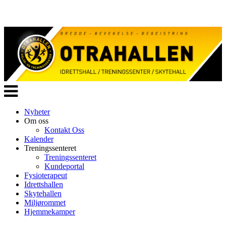
Veksle
navigasjon
Nyheter
Om oss
Kontakt Oss
Kalender
Treningssenteret
Treningssenteret
Kundeportal
Fysioterapeut
Idrettshallen
Skytehallen
Miljørommet
Hjemmekamper