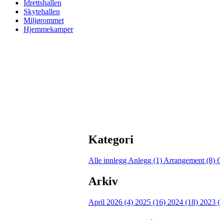
Idrettshallen
Skytehallen
Miljørommet
Hjemmekamper
Kategori
Alle innlegg
Anlegg (1)
Arrangement (8)
Arkiv
April 2026 (4)
2025 (16)
2024 (18)
2023 