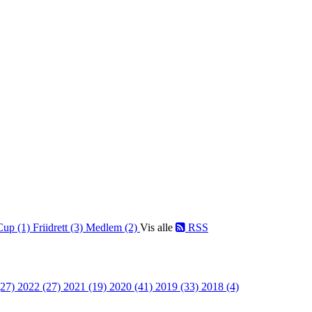
Cup (1)
Friidrett (3)
Medlem (2)
Vis alle
RSS
(27)
2022 (27)
2021 (19)
2020 (41)
2019 (33)
2018 (4)