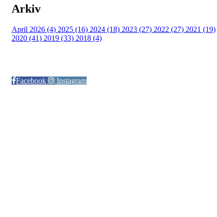
Arkiv
April 2026 (4)
2025 (16)
2024 (18)
2023 (27)
2022 (27)
2021 (19)
2020 (41)
2019 (33)
2018 (4)
Følg oss på:
Facebook
Instagram
© Otra IL