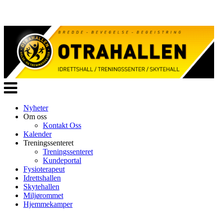
Veksle
navigasjon
Nyheter
Om oss
Kontakt Oss
Kalender
Treningssenteret
Treningssenteret
Kundeportal
Fysioterapeut
Idrettshallen
Skytehallen
Miljørommet
Hjemmekamper