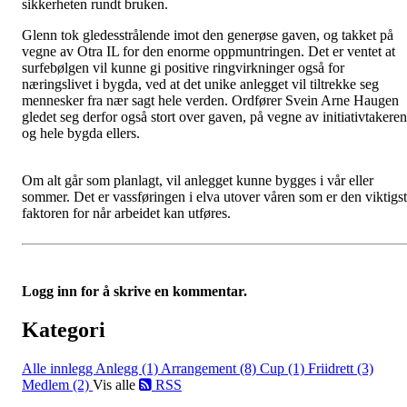
sikkerheten rundt bruken.
Glenn tok gledesstrålende imot den generøse gaven, og takket på
vegne av Otra IL for den enorme oppmuntringen. Det er ventet at
surfebølgen vil kunne gi positive ringvirkninger også for
næringslivet i bygda, ved at det unike anlegget vil tiltrekke seg
mennesker fra nær sagt hele verden. Ordfører Svein Arne Haugen
gledet seg derfor også stort over gaven, på vegne av initiativtakere
og hele bygda ellers.
Om alt går som planlagt, vil anlegget kunne bygges i vår eller
sommer. Det er vassføringen i elva utover våren som er den viktigs
faktoren for når arbeidet kan utføres.
Logg inn for å skrive en kommentar.
Kategori
Alle innlegg
Anlegg (1)
Arrangement (8)
Cup (1)
Friidrett (3)
Medlem (2)
Vis alle
RSS