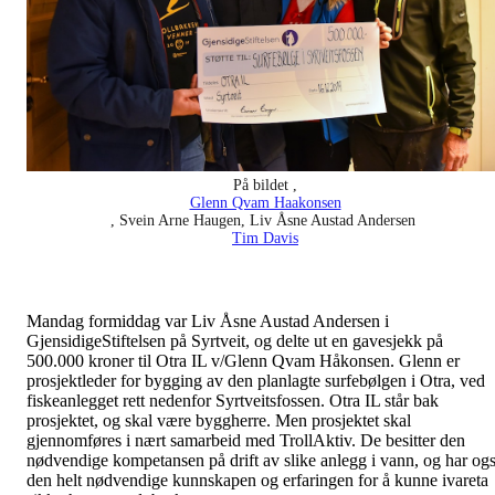
På bildet ,
Glenn Qvam Haakonsen
, Svein Arne Haugen,
Liv Åsne Austad Andersen
Tim Davis
Mandag formiddag var Liv Åsne Austad Andersen i
GjensidigeStiftelsen på Syrtveit, og delte ut en gavesjekk på
500.000 kroner til Otra IL v/Glenn Qvam Håkonsen. Glenn er
prosjektleder for bygging av den planlagte surfebølgen i Otra, ved
fiskeanlegget rett nedenfor Syrtveitsfossen. Otra IL står bak
prosjektet, og skal være byggherre. Men prosjektet skal
gjennomføres i nært samarbeid med TrollAktiv. De besitter den
nødvendige kompetansen på drift av slike anlegg i vann, og har og
den helt nødvendige kunnskapen og erfaringen for å kunne ivareta