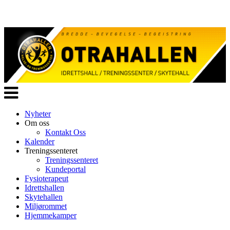
Veksle
navigasjon
Nyheter
Om oss
Kontakt Oss
Kalender
Treningssenteret
Treningssenteret
Kundeportal
Fysioterapeut
Idrettshallen
Skytehallen
Miljørommet
Hjemmekamper