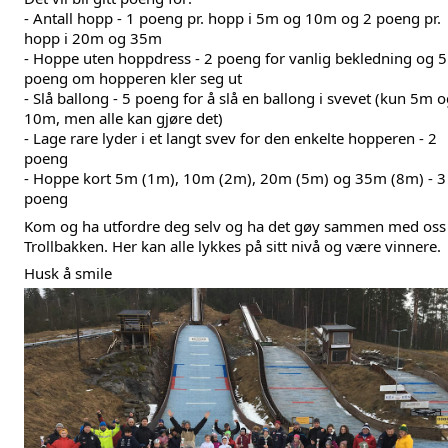
- Antall hopp - 1 poeng pr. hopp i 5m og 10m og 2 poeng pr. 
hopp i 20m og 35m 
- Hoppe uten hoppdress - 2 poeng for vanlig bekledning og 5 
poeng om hopperen kler seg ut 
- Slå ballong - 5 poeng for å slå en ballong i svevet (kun 5m o
10m, men alle kan gjøre det) 
- Lage rare lyder i et langt svev for den enkelte hopperen - 2 
poeng
- Hoppe kort 5m (1m), 10m (2m), 20m (5m) og 35m (8m) - 3 
poeng
Kom og ha utfordre deg selv og ha det gøy sammen med oss i
Trollbakken. Her kan alle lykkes på sitt nivå og være vinnere. 
Husk å smile