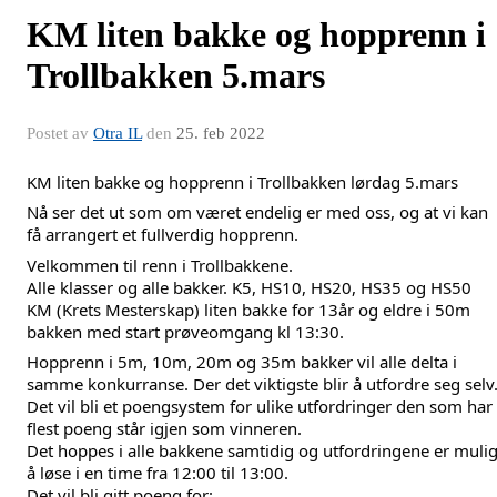
KM liten bakke og hopprenn i
Trollbakken 5.mars
Postet av
Otra IL
den
25. feb 2022
KM liten bakke og hopprenn i Trollbakken lørdag 5.mars
Nå ser det ut som om været endelig er med oss, og at vi kan 
få arrangert et fullverdig hopprenn.
Velkommen til renn i Trollbakkene. 
Alle klasser og alle bakker. K5, HS10, HS20, HS35 og HS50 
KM (Krets Mesterskap) liten bakke for 13år og eldre i 50m 
bakken med start prøveomgang kl 13:30.
Hopprenn i 5m, 10m, 20m og 35m bakker vil alle delta i 
samme konkurranse. Der det viktigste blir å utfordre seg selv.
Det vil bli et poengsystem for ulike utfordringer den som har 
flest poeng står igjen som vinneren. 
Det hoppes i alle bakkene samtidig og utfordringene er mulig
å løse i en time fra 12:00 til 13:00. 
Det vil bli gitt poeng for: 